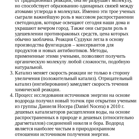
от традиционных реакций, она не разрушает молекулу,
но способствует образованию одинарных связей между
атомами углерода в молекулах. Именно эти трое ученых
сыграли важнейшую роль в массовом распространении
светодиодов, которые освещают сегодня наши дома и
украшают вечером город. Также они сыграли роль в
удешевлении противораковых средств, цена которых
обычно заоблачна. Реакция Судзуки легла в основу
производства фунгицидов – консервантов для
продуктов и новых антибиотиков. Методы,
примененные этими учеными, позволяют получить
органическую молекулу любой сложности, подобную
натуральной.
Катализ меняет скорость реакции не только в сторону
увеличения (положительный катализ). Отрицательный
катализ (ингибирование) замедляет скорость течения
химической реакции.
Процесс исследования источников энергии на основе
водорода получил новый толчок при открытии учеными
из группы Даниеля Носера (Daniel Nocera) в 2010 г.
дешевых катализаторов расщепления воды, на основе
распространенных в природе и дешевых (относительно
драгметаллов) соединений никеля и бора. Водород
является наиболее чистым в природоохранном
отношении источником получения энергии.