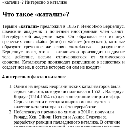
«катализ»? Интересно о катализе
Что такое «катализ»?
Термин
«катализ»
предложил в 1835 г. Йёнс Якоб Берцелиус,
шведский академик и почетный иностранный член Санкт-
Петербургской академии наук. Он образовал его из двух
греческих слов: «káto» (вниз) и «λύειν» (отпускать), которые
образуют греческое же слово «καταλύειν» – разрушение.
Берцелиус писал, что «… катализатор производит на другие
тела действие, весьма отличающегося от химического
сродства. Катализатор производит разрушение в веществах и
создает новые, в состав которых он сам не входит».
4 интересных факта о катализе
Одним из первых неорганических катализаторов была
серная кислота, которую использовал в 1552 г. Валериус
Кордус (1514-1554 гг.) для конвертации спирта в эфир.
Серная кислота и сегодня широко используется в
качестве катализатора в нефтепереработке.
Нобелевскую премию по химии в 2010 г. получили
Ричард Хек, Эйичи Негиси и Акира Судзуки за
разработку реакции палладиевого катализа. В отличие