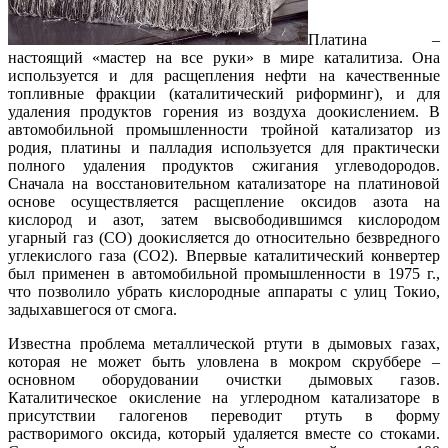
Платина –
настоящий «мастер на все руки» в мире каталитиза. Она
используется и для расщепления нефти на качественные
топливные фракции (каталитический риформинг), и для
удаления продуктов горения из воздуха доокислением. В
автомобильной промышленности тройной катализатор из
родия, платины и палладия используется для практически
полного удаления продуктов сжигания углеводородов.
Сначала на восстановительном катализаторе на платиновой
основе осуществляется расщепление оксидов азота на
кислород и азот, затем высвободившимся кислородом
угарный газ (CO) доокисляется до относительно безвредного
углекислого газа (СО2). Впервые каталитический конвертер
был применен в автомобильной промышленности в 1975 г.,
что позволило убрать кислородные аппараты с улиц Токио,
задыхавшегося от смога.
Известна проблема металлической ртути в дымовых газах,
которая не может быть уловлена в мокром скруббере –
основном оборудовании очистки дымовых газов.
Каталитическое окисление на углеродном катализаторе в
присутствии галогенов переводит ртуть в форму
растворимого оксида, который удаляется вместе со стоками.