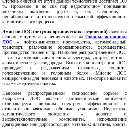
Степень очистки от ртути данной технологией достигает 100
%. Проблемы: в до сих пор недостаточном понимании
механизма окисления ртути и, как следствие, –
нестабильности и относительно невысокой эффективности
каталитического процесса.
Эмиссии ЛОС (летучих органических соединений)
являются
основным путем загрязнения атмосферы.
Главные источники
ЛОС
– нефтехимические производства, автомобильный
транспорт, разложение биокомпонентов, фармацевтика,
производство тканей и пр. Наиболее распространенные ЛОС
– это галогенные соединения, альдегиды, спирты, кетоны,
ароматические углеводороды. Высокие концентрации ЛОС
приводят к раздражениям слизистых, тошноте,
головокружению и головным болям. Многие ЛОС
канцерогенны для человека и животных. Некоторые ядовиты
и даже смертельно опасны.
Наиболее распространенной технологией борьбы с
выбросами ЛОС является каталитическое окисление,
отличающееся широким спектром эффективности и
относительно мягкими рабочими условиями. Недостатки
каталитического окисления – дорогие и
высокотехнологичные компоненты, использование
драгоценных или дорогостоящих металлов: платины, золота,