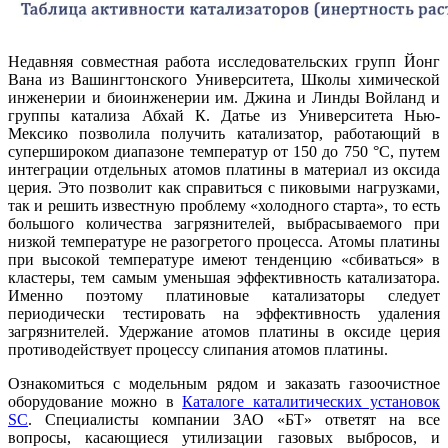
Недавняя совместная работа исследовательских групп Йонг
Вана из Вашингтонского Университета, Школы химической
инженерии и биоинженерии им. Джина и Линды Войланд и
группы катализа Абхай К. Датье из Университета Нью-
Мексико позволила получить катализатор, работающий в
супершироком диапазоне температур от 150 до 750 °С, путем
интеграции отдельных атомов платины в материал из оксида
церия. Это позволит как справиться с пиковыми нагрузками,
так и решить известную проблему «холодного старта», то есть
большого количества загрязнителей, выбрасываемого при
низкой температуре не разогретого процесса. Атомы платины
при высокой температуре имеют тенденцию «сбиваться» в
кластеры, тем самым уменьшая эффективность катализатора.
Именно поэтому платиновые катализаторы следует
периодически тестировать на эффективность удаления
загрязнителей. Удержание атомов платины в оксиде церия
противодействует процессу слипания атомов платины.
Ознакомиться с модельным рядом и заказать газоочистное
оборудование можно в
Каталоге каталитических установок
SC
. Специалисты компании ЗАО «БТ» ответят на все
вопросы, касающиеся утилизации газовых выбросов, и