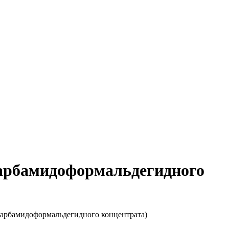
 карбамидоформальдегидного
 карбамидоформальдегидного концентрата)