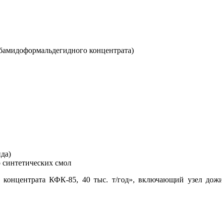
рбамидоформальдегидного концентрата)
ида)
 синтетических смол
 концентрата КФК-85, 40 тыс. т/год», включающий узел дож