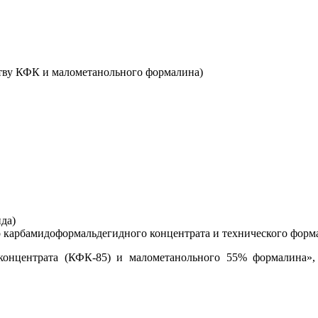
ству КФК и малометанольного формалина)
ида)
 карбамидоформальдегидного концентрата и технического форм
концентрата (КФК-85) и малометанольного 55% формалина»,