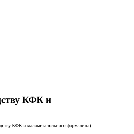
дству КФК и
водству КФК и малометанольного формалина)