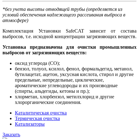
*без учета высоты отводящей трубы (определяется из
условий обеспечения надлежащего рассеивания выброса в
атмосфере)
Комплектация Установки SafeCAT зависит от состава
выбросов, т.е. исходной концентрации загрязняющих веществ.
Установка предназначена для очистки промышленных
выбросов от загрязняющих веществ:
оксид углерода (СО);
бензол, толуол, ксилол, фенол, формальдегид, метанол,
бутилацетат, ацетон, уксусная кислота, стирол и другие
предельные, непредельные, циклические,
ароматические углеводороды и их производные
(спирты, альдегиды, кетоны и пр.);
хлорметан, хлорбензол, метилхлорид и другие
хлорорганические соединения.
Каталитическая очистка
Термическая очистка
Катализаторы
Заказать