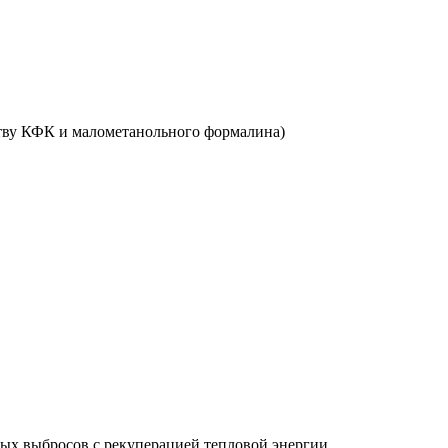
ству КФК и малометанольного формалина)
ых выбросов с рекуперацией тепловой энергии